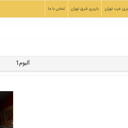
بری غرب تهران
باربری شرق تهران
تماس با ما
آلبوم1